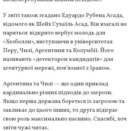
У звіті також згадано Едуардо Рубена Асада,
відомого як Шейх Сухаїль Асад. Він взагалі не
париться: відкрито вербує молодь для
«Хезболли», виступаючи в університетах
Перу, Чилі, Аргентини та Колумбії. Його
називають «детектором кандидатів» для
агентурної мережі, пов’язаної з Іраном.
Аргентина та Чилі — ще один приклад
кардинально різних підходів до загрози.
Якщо перша держава бореться із загрозою та
закликає до цього інших, то друга відіграє
свою роль максимально пасивно. Спасибі, хоч
звіти чужі читає.