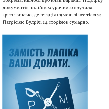
Зокрема, йшлося про клан Баракат. Підбірку
документів чилійцям урочисто вручила
аргентинська делегація на чолі зі все тією ж
Патрісією Булріч. 14 сторінок сумарно.