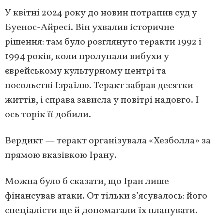
У квітні 2024 року до новин потрапив суд у
Буенос-Айресі. Він ухвалив історичне
рішення: там було розглянуто теракти 1992 і
1994 років, коли пролунали вибухи у
єврейському культурному центрі та
посольстві Ізраїлю. Теракт забрав десятки
життів, і справа зависла у повітрі надовго. І
ось торік її добили.
Вердикт — теракт організувала «Хезболла» за
прямою вказівкою Ірану.
Можна було б сказати, що Іран лише
фінансував атаки. От тільки з’ясувалось: його
спеціалісти ще й допомагали їх планувати.