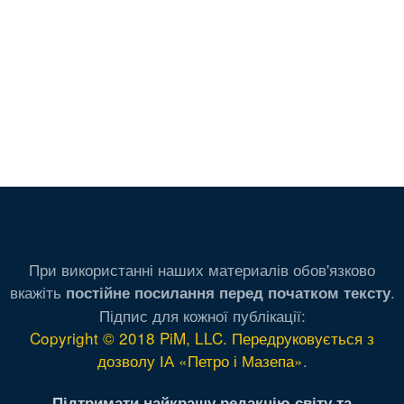
При використанні наших материалів обов'язково
вкажіть
.
постійне посилання перед початком тексту
Підпис для кожної публікації:
Copyright © 2018 PiM, LLC. Передруковується з
дозволу ІА «Петро і Мазепа»
.
Підтримати найкращу редакцію світу та