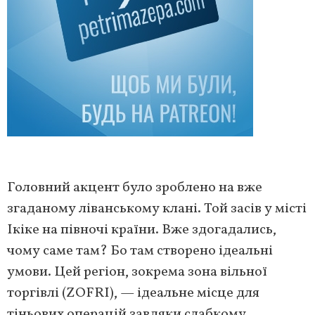
Головний акцент було зроблено на вже
згаданому ліванському клані. Той засів у місті
Ікіке на півночі країни. Вже здогадались,
чому саме там? Бо там створено ідеальні
умови. Цей регіон, зокрема зона вільної
торгівлі (ZOFRI), — ідеальне місце для
тіньових операцій завдяки слабкому