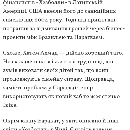
фінансистів «Хезболли» в Латинській
Америці. США внесли його до санкційних
списків іще 2004 року. Тоді під приціл він
потрапив за відмивання грошей через бізнес-
проекти між Бразилією та Парагваєм.
Схоже, Хатем Ахмад — дійсно хороший тато.
Незважаючи на всі життєві труднощі, він
зумів виховати своїх дітей так, що вони
продовжують сімейну справу. Щоправда,
замість проблем у Парагваї тепер
використовують як новий хаб те ж містечко
Ікіке.
Окрім клану Баракат, у звіті описано й інші
сліди «Хезболли» в Чилі. Є навіть вельми