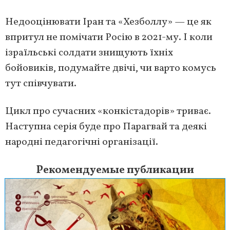
Недооцінювати Іран та «Хезболлу» — це як
впритул не помічати Росію в 2021-му. І коли
ізраїльські солдати знищують їхніх
бойовиків, подумайте двічі, чи варто комусь
тут співчувати.
Цикл про сучасних «конкістадорів» триває.
Наступна серія буде про Парагвай та деякі
народні педагогічні організації.
Рекомендуемые публикации