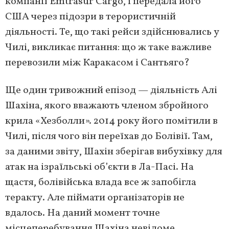
компанії Emtrasur Cargo, і передала його
США через підозри в терористичній
діяльності. Те, що такі рейси здійснювались у
Чилі, викликає питання: що ж таке важливе
перевозили між Каракасом і Сантьяго?
Ще один тривожний епізод — діяльність Алі
Шахіна, якого вважають членом збройного
крила «Хезболли». 2014 року його помітили в
Чилі, після чого він переїхав до Болівії. Там,
за даними звіту, Шахін зберігав вибухівку для
атак на ізраїльські об’єкти в Ла-Пасі. На
щастя, болівійська влада все ж запобігла
теракту. Але піймати організаторів не
вдалось. На даний момент точне
місцеперебування Шахіна невідоме.