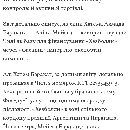
контролю й активній торгівлі.
Звіт детально описує, як сини Хатема Ахмада
Бараката — Алі та Мейсса — використовували
Чилі як базу для фінансування «Хезболли»
через «фасадні» імпортно-експортні
компанії.
Алі Хатем Баракат, за даними звіту, легально
проживає в Чилі з номером RUT 22735459-3.
Хоча раніше його бачили у бразильському
Фос-ду-Ігуасу — ще одному осередку
діяльності «Хезболли» в зоні спільного
кордону Бразилії, Аргентини та Парагваю.
Його сестра, Мейсса Баракат, також