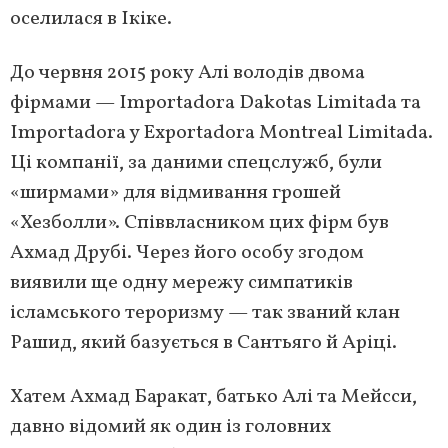
оселилася в Ікіке.
До червня 2015 року Алі володів двома
фірмами — Importadora Dakotas Limitada та
Importadora y Exportadora Montreal Limitada.
Ці компанії, за даними спецслужб, були
«ширмами» для відмивання грошей
«Хезболли». Співвласником цих фірм був
Ахмад Друбі. Через його особу згодом
виявили ще одну мережу симпатиків
ісламського тероризму — так званий клан
Рашид, який базується в Сантьяго й Аріці.
Хатем Ахмад Баракат, батько Алі та Мейсси,
давно відомий як один із головних