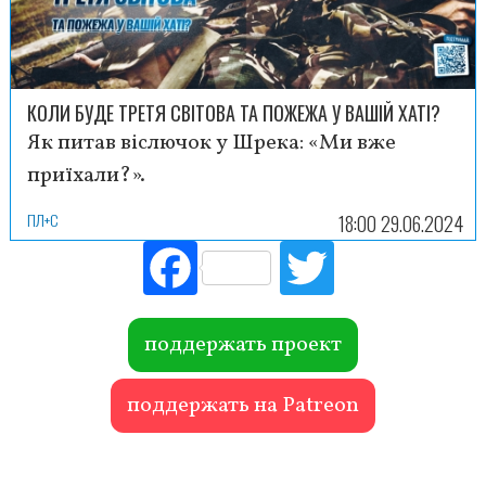
КОЛИ БУДЕ ТРЕТЯ СВІТОВА ТА ПОЖЕЖА У ВАШІЙ ХАТІ?
Як питав віслючок у Шрека: «Ми вже
приїхали?».
ПЛ+С
18:00 29.06.2024
Fac
Tw
ebo
itte
ok
r
поддержать проект
поддержать на Patreon