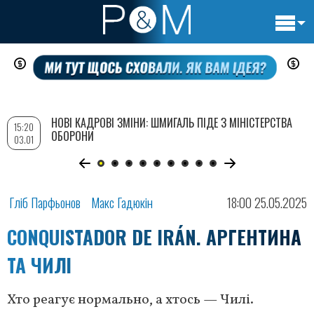
Основн
Перейти
навигац
до
основного
вмісту
НОВІ КАДРОВІ ЗМІНИ: ШМИГАЛЬ ПІДЕ З МІНІСТЕРСТВА
15:20
ОБОРОНИ
03.01
Гліб Парфьонов
Макс Гадюкін
18:00 25.05.2025
CONQUISTADOR DE IRÁN. АРГЕНТИНА
ТА ЧИЛІ
Хто реагує нормально, а хтось — Чилі.