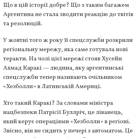
Що в цій історії добре? Що з таким багажем
Аргентина не стала зводити реакцію до твітів
та резолюцій.
У жовтні того ж року її спецслужби розкрили
регіональну мережу, яка саме готувала нові
теракти. На чолі цієї мережі стояв Хусейн
Ахмад Каракі — людина, яку аргентинські
спецслужби тепер називають очільником
«Хезболли» в Латинській Америці.
Хто такий Каракі? За словами міністра
нацбезпеки Патрісії Буллріч, це ліванець,
який керує операціями «Хезболли» в регіоні.
Звісно, він не сидить у печері з автоматом. Це