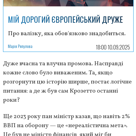
МІЙ ДОРОГИЙ ЄВРОПЕЙСЬКИЙ ДРУЖЕ
Про валізку, яка обов'язково знадобиться.
Марія Ряпулова
18:00 10.09.2025
Дуже вчасна та влучна промова. Насправді
кожне слово було виваженим. Та, якщо
розгорнути цю історію ширше, постає логічне
питання: а де ж був сам Крозетто останні
роки?
Ще 2023 року пан міністр казав, що навіть 2%
ВВП на оборону — це «нереалістична мета».
Це був не міністр фінансів, який міг би