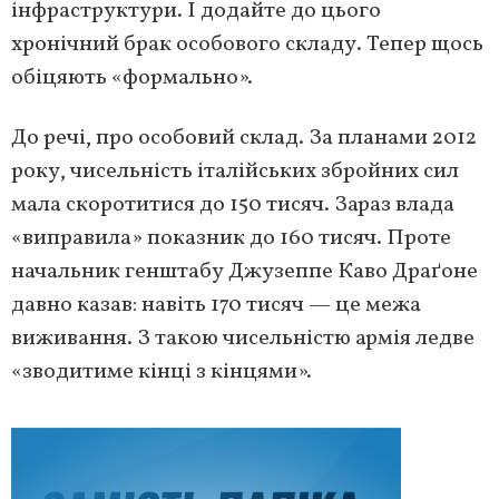
інфраструктури. І додайте до цього
хронічний брак особового складу. Тепер щось
обіцяють «формально».
До речі, про особовий склад. За планами 2012
року, чисельність італійських збройних сил
мала скоротитися до 150 тисяч. Зараз влада
«виправила» показник до 160 тисяч. Проте
начальник генштабу Джузеппе Каво Драґоне
давно казав: навіть 170 тисяч — це межа
виживання. З такою чисельністю армія ледве
«зводитиме кінці з кінцями».