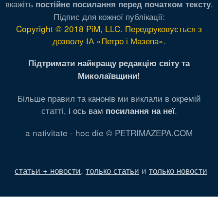
вкажіть
.
постійне посилання перед початком тексту
Підпис для кожної публікації:
Copyright © 2018 PiM, LLC. Передруковується з
дозволу ІА «Петро і Мазепа»
.
Підтримати найкращу редакцію світу та
Миколаївщини!
Більше правил та канонів ми виклали в окремій
статті,
і ось вам
.
посилання на неї
a nativitate - hoc die © PETRIMAZEPA.COM
статьи + новости
,
только статьи
и
только новости