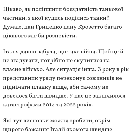
Цікаво, як поліпшити боєздатність танкової
частини, з якої кудись поділись танки?
Думаю, пан Гриценко пану Крозетто багато
цікавого міг би розповісти.
Італія давно забула, що таке війна. Щоб це й
не згадувати, потрібно не скупитися на
власне військо. Але ситуація інша. З року в рік
представник уряду переконує союзників не
піднімати планку вище, аби самому не
довелося бігти швидше. У нас це закінчилося
катастрофами 2014 та 2022 років.
Які тут висновки можна зробити, окрім
щирого бажання Італії якомога швидше