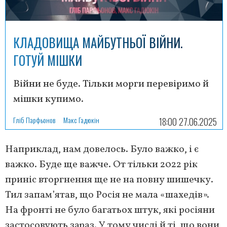
КЛАДОВИЩА МАЙБУТНЬОЇ ВІЙНИ.
ГОТУЙ МІШКИ
Війни не буде. Тільки морги перевіримо й
мішки купимо.
Гліб Парфьонов
Макс Гадюкін
18:00 27.06.2025
Наприклад, нам довелось. Було важко, і є
важко. Буде ще важче. От тільки 2022 рік
приніс вторгнення ще не на повну шишечку.
Тил запам’ятав, що Росія не мала «шахедів».
На фронті не було багатьох штук, які росіяни
застосовують зараз. У тому числі й ті, що вони