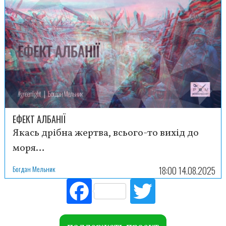
ЕФЕКТ АЛБАНІЇ
Якась дрібна жертва, всього-то вихід до
моря…
Богдан Мельник
18:00 14.08.2025
Fac
Tw
ebo
itte
ok
r