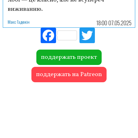
Хобі — це класно, але не всупереч
виживанню.
Макс Гадюкін
18:00 07.05.2025
Fac
Tw
ebo
itte
ok
r
поддержать проект
поддержать на Patreon