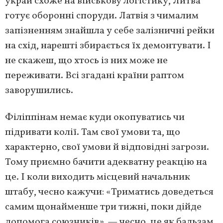
украй схоже на військову логістику, Литва
готує оборонні споруди. Латвія з чималим
запізненням знайшла у себе залізничні рейки
на схід, нарешті збирається їх демонтувати. І
не скажеш, що хтось із них може не
переживати. Всі згадані країни раптом
заворушились.
Філіппінам немає куди окопуватись чи
підривати колії. Там свої умови та, що
характерно, свої умови й відповідні загрози.
Тому приємно бачити адекватну реакцію на
це. І коли виходить місцевий начальник
штабу, чесно кажучи: «Триматись доведеться
самим щонайменше три тижні, поки дійде
допомога союзників», — чесно, це як бальзам