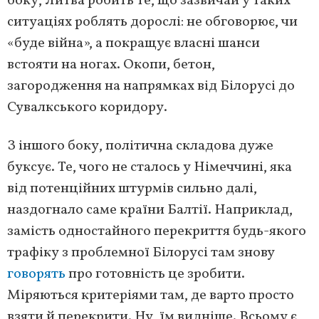
боку, Литва робить те, що зазвичай у таких
ситуаціях роблять дорослі: не обговорює, чи
«буде війна», а покращує власні шанси
встояти на ногах. Окопи, бетон,
загородження на напрямках від Білорусі до
Сувалкського коридору.
З іншого боку, політична складова дуже
буксує. Те, чого не сталось у Німеччині, яка
від потенційних штурмів сильно далі,
наздогнало саме країни Балтії. Наприклад,
замість одностайного перекриття будь-якого
трафіку з проблемної Білорусі там знову
говорять
про готовність це зробити.
Міряються критеріями там, де варто просто
взяти й перекрити. Ну, їм видніше. Всьому є