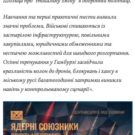
Шольца про "епохальну зміну" в оборонній політиці.
Навчання та перші практичні тести виявили
значні проблеми. Військові стикаються із
застарілою інфраструктурою, повільними
закупівлями, юридичними обмеженнями та
нестачею можливостей для швидкого розгортання.
Осінні тренування у Гамбурзі засвідчили
вразливість колон до дронів, блокувань і хаосу в
міському русі: багатогодинні затримки виникли
навіть у контрольованому сценарії
».