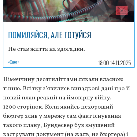
ПОМИЛЯЙСЯ, АЛЕ ГОТУЙСЯ
Не став життя на здогадки.
«Єнот»
18:00 14.11.2025
Німеччину десятиліттями лякали власною
тінню. Влітку з’явились випадкові дані про її
новий план реакції на ймовірну війну.
1200 сторінок. Коли якийсь нехороший
бюргер злив у мережу сам факт існування
такого плану, Бундесвер був змушений
каструвати документ (на жаль, не бюргера) і