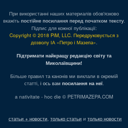
При використанні наших материалів обов'язково
вкажіть
.
постійне посилання перед початком тексту
Підпис для кожної публікації:
Copyright © 2018 PiM, LLC. Передруковується з
дозволу ІА «Петро і Мазепа»
.
Підтримати найкращу редакцію світу та
Миколаївщини!
Більше правил та канонів ми виклали в окремій
статті,
і ось вам
.
посилання на неї
a nativitate - hoc die © PETRIMAZEPA.COM
статьи + новости
,
только статьи
и
только новости