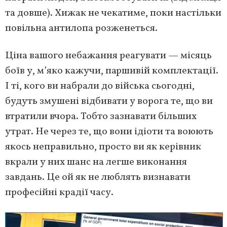
та довше). Хижак не чекатиме, поки настільки
повільна антилопа розженеться.
Ціна вашого небажання реагувати — місяць
боїв у, м’яко кажучи, паршивій комплектації.
І ті, кого ви набрали до війська сьогодні,
будуть змушені відбивати у ворога те, що ви
втратили вчора. Тобто зазнавати більших
утрат. Не через те, що вони ідіоти та воюють
якось неправильно, просто ви як керівник
вкрали у них шанс на легше виконання
завдань. Це ой як не люблять визнавати
професійні крадії часу.