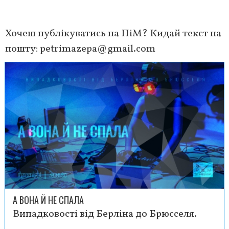
Хочеш публікуватись на ПіМ? Кидай текст на
пошту:
petrimazepa@gmail.com
А ВОНА Й НЕ СПАЛА
Випадковості від Берліна до Брюсселя.