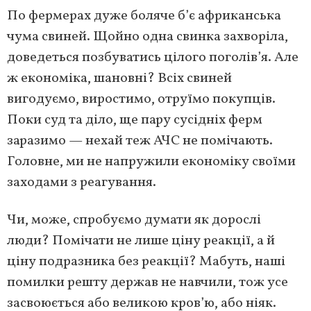
По фермерах дуже боляче б’є африканська
чума свиней. Щойно одна свинка захворіла,
доведеться позбуватись цілого поголів’я. Але
ж економіка, шановні? Всіх свиней
вигодуємо, виростимо, отруїмо покупців.
Поки суд та діло, ще пару сусідніх ферм
заразимо — нехай теж АЧС не помічають.
Головне, ми не напружили економіку своїми
заходами з реагування.
Чи, може, спробуємо думати як дорослі
люди? Помічати не лише ціну реакції, а й
ціну подразника без реакції? Мабуть, наші
помилки решту держав не навчили, тож усе
засвоюється або великою кров’ю, або ніяк.