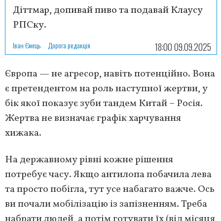
Діттмар, допивай пиво та подавай Клаусу
РПСку.
Іван Ємець
Дорога редакція
18:00 09.09.2025
Європа — не агресор, навіть потенційно. Вона
є претендентом на роль наступної жертви, у
бік якої показує зуби тандем Китай – Росія.
Жертва не визначає графік харчування
хижака.
На державному рівні кожне рішення
потребує часу. Якщо антилопа побачила лева
та просто побігла, тут усе набагато важче. Ось
ви почали мобілізацію із запізненням. Треба
набрати людей, а потім готувати їх (від місяця