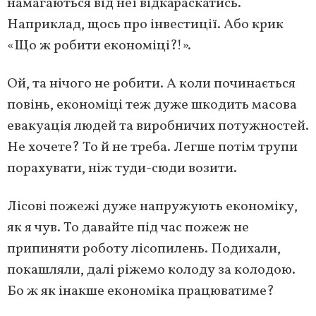
намагаються від неї відкараскатись.
Наприклад, щось про інвестиції. Або крик
«Що ж робити економіці?!».
Ой, та нічого не робити. А коли починається
повінь, економіці теж дуже шкодить масова
евакуація людей та виробничих потужностей.
Не хочете? То й не треба. Легше потім трупи
порахувати, ніж туди-сюди возити.
Лісові пожежі дуже напружують економіку,
як я чув. То давайте під час пожеж не
припиняти роботу лісопилень. Подихали,
покашляли, далі ріжемо колоду за колодою.
Бо ж як інакше економіка працюватиме?