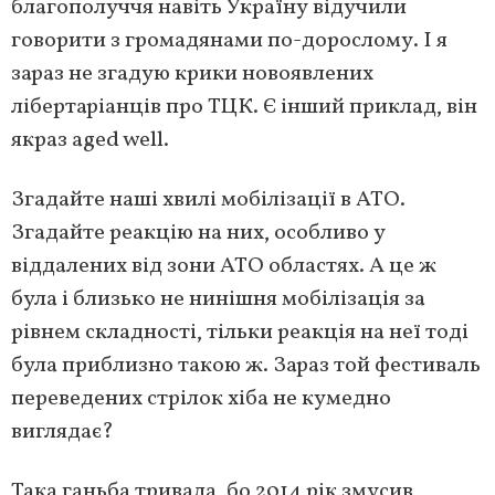
благополуччя навіть Україну відучили
говорити з громадянами по-дорослому. І я
зараз не згадую крики новоявлених
лібертаріанців про ТЦК. Є інший приклад, він
якраз aged well.
Згадайте наші хвилі мобілізації в АТО.
Згадайте реакцію на них, особливо у
віддалених від зони АТО областях. А це ж
була і близько не нинішня мобілізація за
рівнем складності, тільки реакція на неї тоді
була приблизно такою ж. Зараз той фестиваль
переведених стрілок хіба не кумедно
виглядає?
Така ганьба тривала, бо 2014 рік змусив