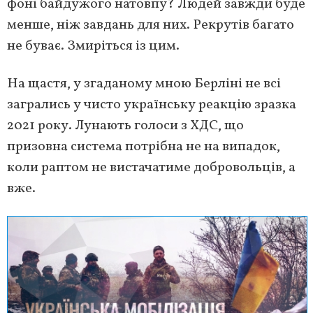
фоні байдужого натовпу? Людей завжди буде
менше, ніж завдань для них. Рекрутів багато
не буває. Змиріться із цим.
На щастя, у згаданому мною Берліні не всі
загрались у чисто українську реакцію зразка
2021 року. Лунають голоси з ХДС, що
призовна система потрібна не на випадок,
коли раптом не вистачатиме добровольців, а
вже.