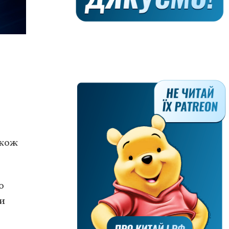
акож
о
ли