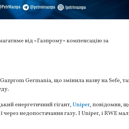
магатиме від «Газпрому» компенсацію за
Gazprom Germania, що змінила назву на Sefe, т
уду.
цький енергетичний гігант,
Uniper
, повідомив, щ
ї через недопостачання газу. І Uniper, і RWE ма