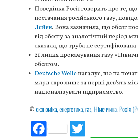
Поведінка Росії говорить про те, щ
постачання російського газу, повід
Ляйєн
. Вона зазначила, що обсяг по
від обсягу за аналогічний період м
сказала, що труба не сертифікована
21 липня прокачування газу «Півні
обсягом.
Deutsche Welle
нагадує, що на почат
млрд євро лише за перші дев'ять мі
націоналізувати підприємство.
#
економіка
енергетика
газ
Німеччина
Росія (Р
Fac
Tw
ebo
itte