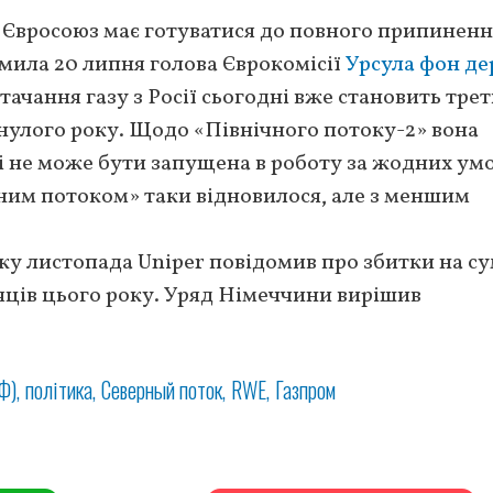
о Євросоюз має готуватися до повного припинен
омила 20 липня голова Єврокомісії
Урсула фон де
стачання газу з Росії сьогодні вже становить тре
инулого року. Щодо «Північного потоку-2» вона
 і не може бути запущена в роботу за жодних умо
чним потоком» таки відновилося, але з меншим
ку листопада Uniper повідомив про збитки на с
сяців цього року. Уряд Німеччини вирішив
Ф)
політика
Северный поток
RWE
Газпром