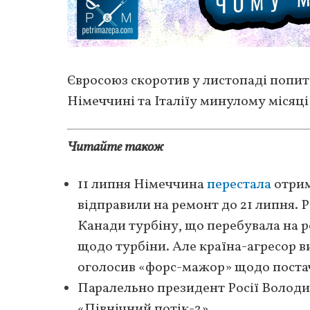
Євросоюз скоротив у листопаді попит 
Німеччині та Італіїу минулому місяці
Читайте також
11 липня Німеччина
перестала
отрим
відправили на ремонт до 21 липня. 
Канади турбіну, що перебувала на 
щодо турбіни. Але країна-агресор в
оголосив «форс-мажор» щодо постач
Паралельно президент Росії Володи
«Північний потік-2».