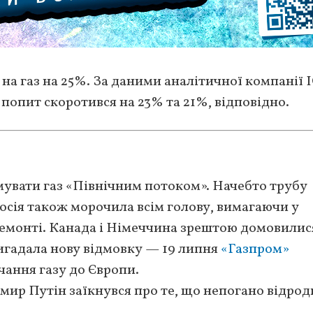
на газ на 25%. За даними аналітичної компанії I
 попит скоротився на 23% та 21%, відповідно.
увати газ «Північним потоком». Начебто трубу
Росія також морочила всім голову, вимагаючи у
ремонті. Канада і Німеччина зрештою домовилис
игадала нову відмовку — 19 липня
«Газпром»
ання газу до Європи.
мир Путін заїкнувся про те, що непогано відро