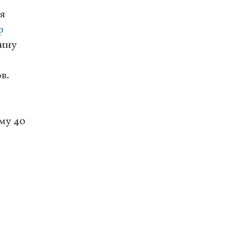
ня
р
тину
в.
уму 40