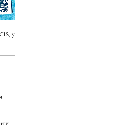
CIS, у
я
дити