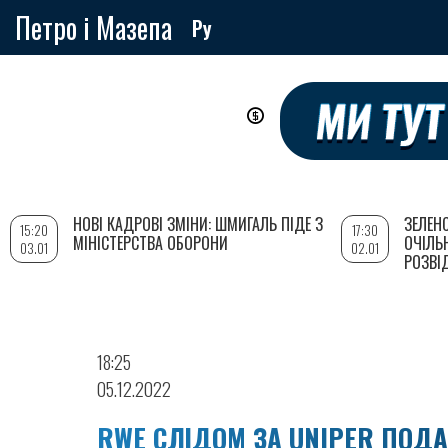
Петро і Мазепа
Ру
Перейти
до
основного
вмісту
НОВІ КАДРОВІ ЗМІНИ: ШМИГАЛЬ ПІДЕ З
ЗЕЛЕН
15:20
17:30
МІНІСТЕРСТВА ОБОРОНИ
ОЧІЛЬ
03.01
02.01
РОЗВІ
18:25
05.12.2022
RWE СЛІДОМ ЗА UNIPER ПОДА