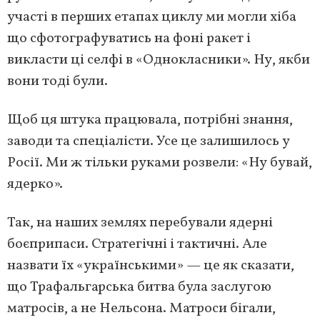
участі в перших етапах циклу ми могли хіба
що сфотографуватись на фоні ракет і
викласти ці селфі в «Однокласники». Ну, якби
вони тоді були.
Щоб ця штука працювала, потрібні знання,
заводи та спеціалісти. Усе це залишилось у
Росії. Ми ж тільки руками розвели: «Ну бувай,
ядерко».
Так, на наших землях перебували ядерні
боєприпаси. Стратегічні і тактичні. Але
назвати їх «українськими» — це як сказати,
що Трафальгарська битва була заслугою
матросів, а не Нельсона. Матроси бігали,