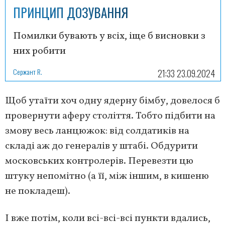
ПРИНЦИП ДОЗУВАННЯ
Помилки бувають у всіх, іще б висновки з
них робити
Сержант R.
21:33 23.09.2024
Щоб утаїти хоч одну ядерну бімбу, довелося б
провернути аферу століття. Тобто підбити на
змову весь ланцюжок: від солдатиків на
складі аж до генералів у штабі. Обдурити
московських контролерів. Перевезти цю
штуку непомітно (а її, між іншим, в кишеню
не покладеш).
І вже потім, коли всі-всі-всі пункти вдались,