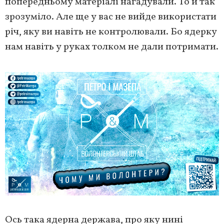
попередньому матеріалі нагадували. То й так
зрозуміло. Але ще у вас не вийде використати
річ, яку ви навіть не контролювали. Бо ядерку
нам навіть у руках толком не дали потримати.
Ось така ядерна держава, про яку нині