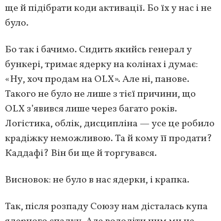
ще й підібрати коди активації. Бо їх у нас і не
було.
Бо так і бачимо. Сидить якийсь генерал у
бункері, тримає ядерку на колінах і думає:
«Ну, хоч продам на OLX». Але ні, панове.
Такого не було не лише з тієї причини, що
OLX з’явився лише через багато років.
Логістика, облік, дисципліна — усе це робило
крадіжку неможливою. Та й кому її продати?
Каддафі? Він би ще й торгувався.
Висновок: не було в нас ядерки, і крапка.
Так, після розпаду Союзу нам дісталась купа