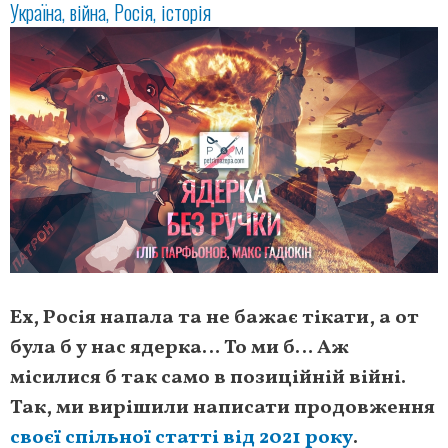
Україна
війна
Росія
історія
Ех, Росія напала та не бажає тікати, а от
була б у нас ядерка… То ми б… Аж
місилися б так само в позиційній війні.
Так, ми вирішили написати продовження
своєї спільної статті від 2021 року
.