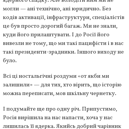
ядерного спадку. Але володіти ним ми не
могли — ані технічно, ані юридично. Без
кодів активації, інфраструктури, спеціалістів
це був просто дорогий багаж. Ми не знали,
куди його прилаштувати. І до Росії його
вивезли не тому, що ми такі пацифісти і в нас
такі президенти-зрадники. Іншого виходу не
було.
Всі ці ностальгічні роздуми «от якби ми
залишили» — для тих, хто вірить, що історію
можна переписати, мов шкільну чернетку.
І подумайте ще про одну річ. Припустимо,
Росія вирішила на нас напасти, хоча у нас
лишилась її ядерка. Якийсь добрий чарівник