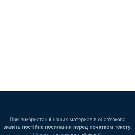
При використанні наших материалів обов'язково
вкажіть
.
постійне посилання перед початком тексту
Підпис для кожної публікації: