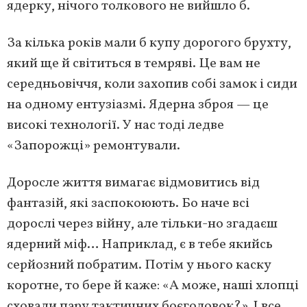
ядерку, нічого толкового не вийшло б.
За кілька років мали б купу дорогого брухту,
який ще й світиться в темряві. Це вам не
середньовіччя, коли захопив собі замок і сиди
на одному ентузіазмі. Ядерна зброя — це
високі технології. У нас тоді ледве
«Запорожці» ремонтували.
Доросле життя вимагає відмовитись від
фантазій, які заспокоюють. Бо наче всі
дорослі через війну, але тільки-но згадаєш
ядерний міф… Наприклад, є в тебе якийсь
серйозний побратим. Потім у нього каску
коротне, то бере й каже: «А може, наші хлопці
сховали пару тактичних боєголовок?». І все.