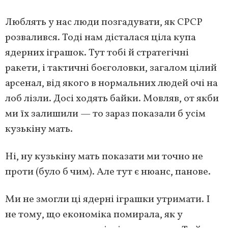
Люблять у нас люди позгадувати, як СРСР
розвалився. Тоді нам дісталася ціла купа
ядерних іграшок. Тут тобі й стратегічні
ракети, і тактичні боєголовки, загалом цілий
арсенал, від якого в нормальних людей очі на
лоб лізли. Досі ходять байки. Мовляв, от якби
ми їх залишили — то зараз показали б усім
кузькіну мать.
Ні, ну кузькіну мать показати ми точно не
проти (було б чим). Але тут є нюанс, панове.
Ми не змогли ці ядерні іграшки утримати. І
не тому, що економіка помирала, як у