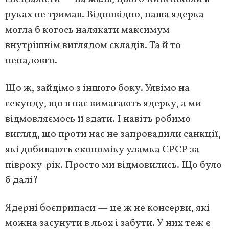
руках не тримав. Відповідно, наша ядерка
могла б когось налякати максимум
внутрішнім виглядом складів. Та й то
ненадовго.
Що ж, зайдімо з іншого боку. Уявімо на
секунду, що в нас вимагають ядерку, а ми
відмовляємось її здати. І навіть робимо
вигляд, що проти нас не запровадили санкції,
які добивають економіку уламка СРСР за
півроку-рік. Просто ми відмовились. Що було
б далі?
Ядерні боєприпаси — це ж не консерви, які
можна засунути в льох і забути. У них теж є