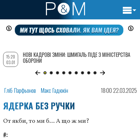
Основн
Перейти
навигац
до
основного
вмісту
НОВІ КАДРОВІ ЗМІНИ: ШМИГАЛЬ ПІДЕ З МІНІСТЕРСТВА
15:20
ОБОРОНИ
03.01
Гліб Парфьонов
Макс Гадюкін
18:00 22.03.2025
ЯДЕРКА БЕЗ РУЧКИ
От якби, то ми б… А що ж ми?
#