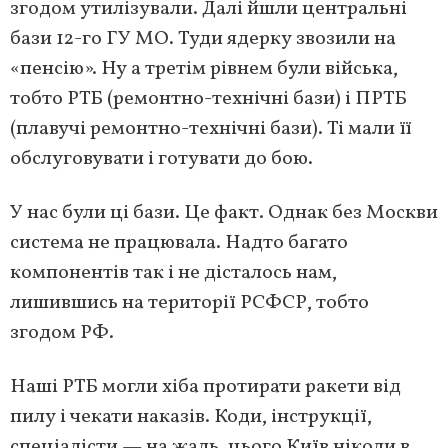
згодом утилізували. Далі йшли центральні
бази 12-го ГУ МО. Туди ядерку звозили на
«пенсію». Ну а третім рівнем були війська,
тобто РТБ (ремонтно-технічні бази) і ПРТБ
(плавучі ремонтно-технічні бази). Ті мали її
обслуговувати і готувати до бою.
У нас були ці бази. Це факт. Однак без Москви
система не працювала. Надто багато
компонентів так і не дісталось нам,
лишившись на території РСФСР, тобто
згодом РФ.
Наші РТБ могли хіба протирати ракети від
пилу і чекати наказів. Коди, інструкції,
спеціалісти — на жаль, цього Київ ніколи в