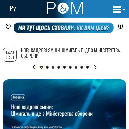
Ру
Основн
Перейти
навигац
до
основного
вмісту
НОВІ КАДРОВІ ЗМІНИ: ШМИГАЛЬ ПІДЕ З МІНІСТЕРСТВА
15:20
ОБОРОНИ
03.01