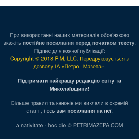
При використанні наших материалів обов'язково
вкажіть
.
постійне посилання перед початком тексту
Підпис для кожної публікації:
Copyright © 2018 PiM, LLC. Передруковується з
дозволу ІА «Петро і Мазепа»
.
Підтримати найкращу редакцію світу та
Миколаївщини!
Більше правил та канонів ми виклали в окремій
статті,
і ось вам
.
посилання на неї
a nativitate - hoc die © PETRIMAZEPA.COM