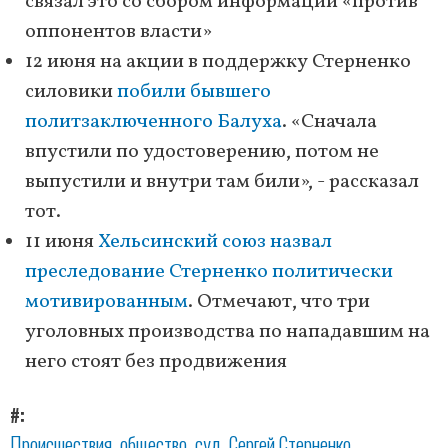
связал это со сбором информации «против
оппонентов власти»
12 июня на акции в поддержку Стерненко
силовики
побили бывшего
политзаключенного Балуха
. «Сначала
впустили по удостоверению, потом не
выпустили и внутри там били», - рассказал
тот.
11 июня
Хельсинский союз назвал
преследование Стерненко политически
мотивированным
. Отмечают, что три
уголовных производства по нападавшим на
него стоят без продвижения
#
Происшествия
общество
суд
Сергей Стерненко