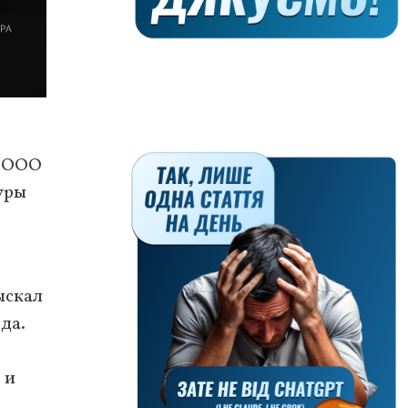
и ООО
уры
ыскал
да.
 и