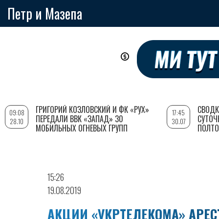
Петр и Мазепа
Перейти
к
основному
содержанию
ГРИГОРИЙ КОЗЛОВСКИЙ И ФК «РУХ»
СВОДК
09:08
17:45
ПЕРЕДАЛИ ВВК «ЗАПАД» 30
СУТОЧ
28.10
30.07
МОБИЛЬНЫХ ОГНЕВЫХ ГРУПП
ПОЛТО
15:26
19.08.2019
АКЦИИ «УКРТЕЛЕКОМА» АРЕС