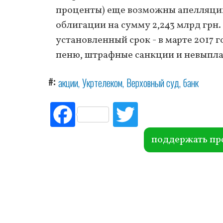
проценты) еще возможны апелляции.
облигации на сумму 2,243 млрд грн.
установленный срок - в марте 2017 
пеню, штрафные санкции и невыпл
#
акции
Укртелеком
Верховный суд
банк
Fac
Tw
ebo
itte
ok
r
поддержать пр