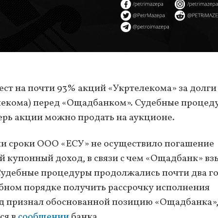
ст на почти 93% акций «Укртелекома» за долг
елекома) перед «Ощадбанком». Судебные процед
ерь акции можно продать на аукционе.
ии сроки ООО «ЕСУ» не осуществило погашение
й купонный доход, в связи с чем «Ощадбанк» вз
Судебные процедуры продолжались почти два го
бном порядке получить рассрочку исполнения
уд признал обоснованной позицию «Ощадбанка»,
ся в
сообщении
банка.