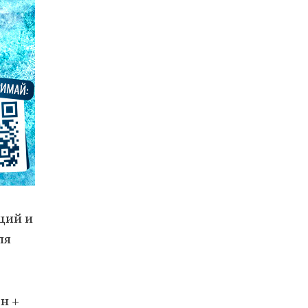
ций и
ля
н +