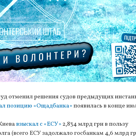
суд отменил решения судов предыдущих инстан
ал позицию «Ощадбанка»
появилась в конце ию
 Киева
взыскал с «ЕСУ»
2,834 млрд грн в пользу
олга (всего ЕСУ задолжало госбанкам 4,6 млрд гр