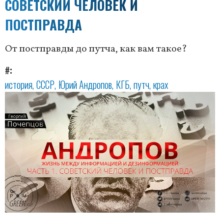
СОВЕТСКИЙ ЧЕЛОВЕК И
ПОСТПРАВДА
От постправды до путча, как вам такое?
#
история
СССР
Юрий Андропов
КГБ
путч
крах