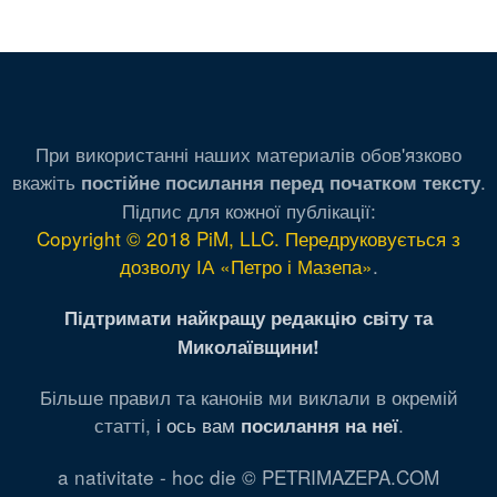
При використанні наших материалів обов'язково
вкажіть
.
постійне посилання перед початком тексту
Підпис для кожної публікації:
Copyright © 2018 PiM, LLC. Передруковується з
дозволу ІА «Петро і Мазепа»
.
Підтримати найкращу редакцію світу та
Миколаївщини!
Більше правил та канонів ми виклали в окремій
статті,
і ось вам
.
посилання на неї
a nativitate - hoc die © PETRIMAZEPA.COM