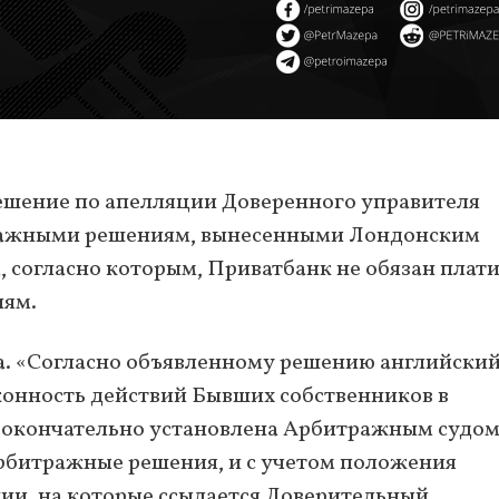
решение по апелляции Доверенного управителя
тражными решениям, вынесенными Лондонским
согласно которым, Приватбанк не обязан плат
иям.
. «Согласно объявленному решению английский
аконность действий Бывших собственников в
 окончательно установлена Арбитражным судом
рбитражные решения, и с учетом положения
ии, на которые ссылается Доверительный