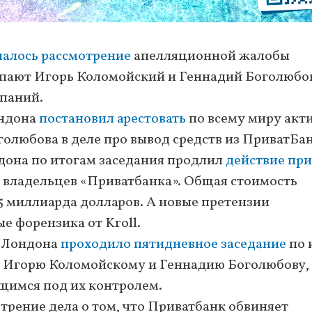
чалось рассмотрение
апелляционной жалобы
пают Игорь Коломойский и Геннадий Боголюбов
мпаний.
ондона
постановил арестовать
по всему миру акт
олюбова в деле про вывод средств из ПриватБа
ндона по итогам заседания продлил
действие при
 владельцев «Приватбанка». Общая стоимость
5 миллиарда долларов. А новые претензии
 форензика от Kroll.
е Лондона
проходило пятидневное заседание
по 
 Игорю Коломойскому и Геннадию Боголюбову, 
щимся под их контролем.
мотрение дела о том, что Приватбанк обвиняет