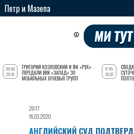
Петр и Мазепа
Перейти
к
основному
содержанию
ГРИГОРИЙ КОЗЛОВСКИЙ И ФК «РУХ»
СВОДК
09:08
17:45
ПЕРЕДАЛИ ВВК «ЗАПАД» 30
СУТОЧ
28.10
30.07
МОБИЛЬНЫХ ОГНЕВЫХ ГРУПП
ПОЛТО
20:17
16.03.2020
АНГЛИЙСКИЙ СУД ПОДТВЕРД