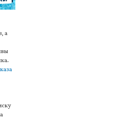
, а
ивы
нка.
каза
иску
а