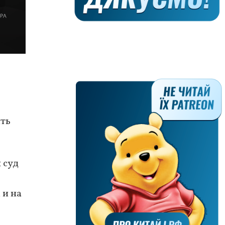
ить
 суд
 и на