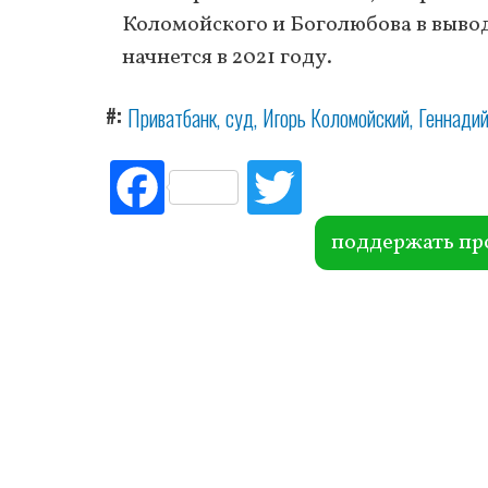
Коломойского и Боголюбова в вывод
начнется в 2021 году.
#
Приватбанк
суд
Игорь Коломойский
Геннадий
Fac
Tw
ebo
itte
ok
r
поддержать пр