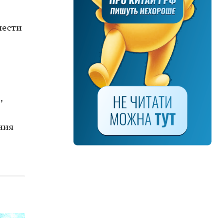
нести
,
ния