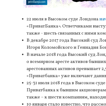
22 июля в Высоком суде Лондона
на
«ПриватБанка». Ответчиками высту
также - шесть связанных с ними ко
В декабре 2017 года Высокий суд Л
Игоря Коломойского и Геннадия Бог
В начале 2018 года Высокий суд Ло
о всемирном аресте активов бывших
арестованных активов превышает 2,
«Приватбанка» уже включают данные
25-31 июля 2018 года в Высоком суд
Приватбанка к бывшим акционерам
также – к шести компаниям, находя
10 января стало известно, что расс