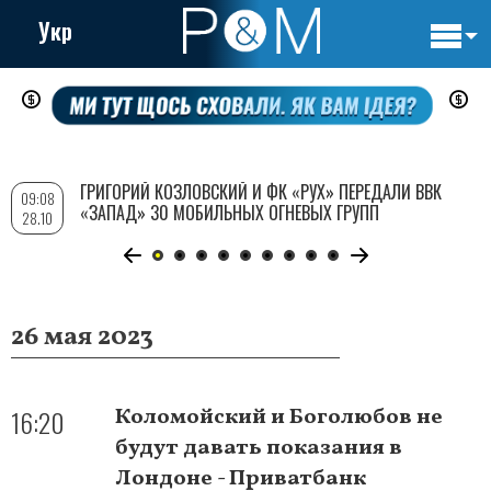
Укр
Основн
Перейти
навигац
к
основному
содержанию
ГРИГОРИЙ КОЗЛОВСКИЙ И ФК «РУХ» ПЕРЕДАЛИ ВВК
09:08
«ЗАПАД» 30 МОБИЛЬНЫХ ОГНЕВЫХ ГРУПП
28.10
26 мая 2023
16:20
Коломойский и Боголюбов не
будут давать показания в
Лондоне - Приватбанк