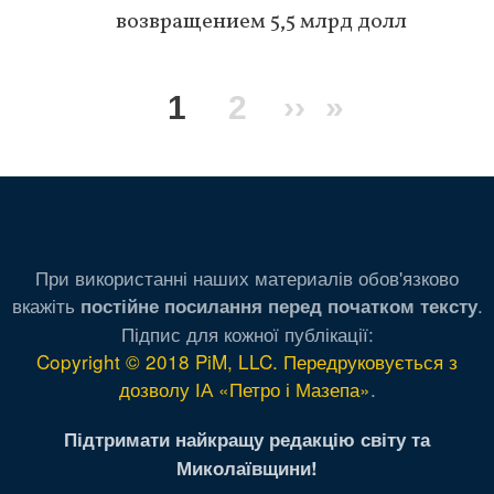
возвращением 5,5 млрд долл
Нумерация
Текущая
1
Page
2
Следующая
››
Последня
»
страниц
страница
страница
страница
При використанні наших материалів обов'язково
вкажіть
.
постійне посилання перед початком тексту
Підпис для кожної публікації:
Copyright © 2018 PiM, LLC. Передруковується з
дозволу ІА «Петро і Мазепа»
.
Підтримати найкращу редакцію світу та
Миколаївщини!