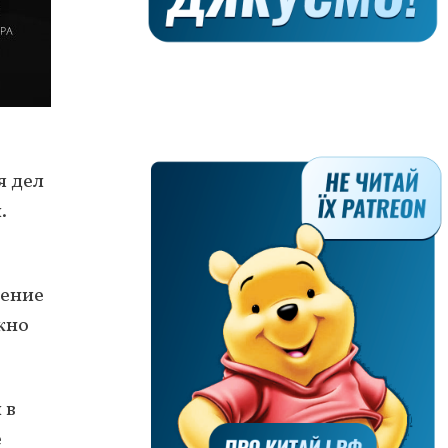
я дел
.
ление
жно
 в
е