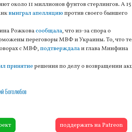
яют около 11 миллионов фунтов стерлингов. А 15
анк
выиграл апелляцию
против своего бывшего
рина Рожкова
сообщала
, что из-за спора о
можены переговоры МВФ и Украины. То, что т
говорах с МВФ,
подтверждала
и глава Минфина
ил принятие
решения по делу о возвращении ак
ий Боголюбов
оект
поддержать на Patreon