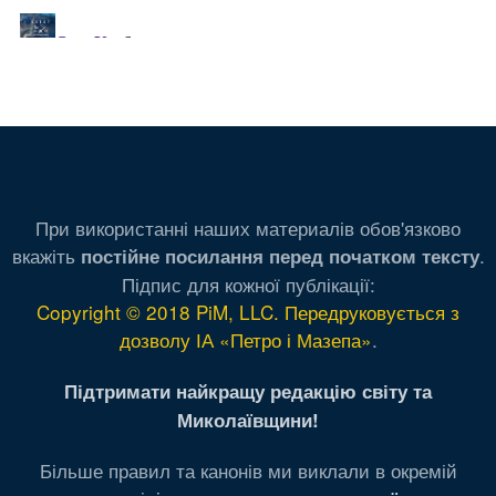
При використанні наших материалів обов'язково
вкажіть
.
постійне посилання перед початком тексту
Підпис для кожної публікації:
Copyright © 2018 PiM, LLC. Передруковується з
дозволу ІА «Петро і Мазепа»
.
Підтримати найкращу редакцію світу та
Миколаївщини!
Більше правил та канонів ми виклали в окремій