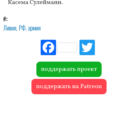
Касема Сулеймани.
#
Ливия
РФ
армия
Fac
Tw
ebo
itte
ok
r
поддержать проект
поддержать на Patreon