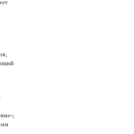
вот
ь
ов,
евший
о
вые»,
ими