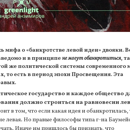
ь мифа о «банкротстве левой идеи» двояки. В
заведомо и в принципе
не могут обанкротиться
, т
 той же политической системы современного 
х, то есть в период эпохи Просвещения. Эта
равых.
ическое государство и каждое общество д
вания должно строиться на равновесии лев
оит в том, что если какая идея и обанкротилась,
 не левая. Но правые философы типа г-на Баумей
чать. Иначе им пришлось бы признать, что