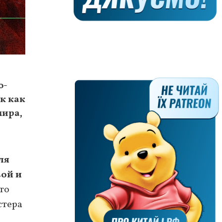
о-
ак как
мира,
ля
ой и
 то
стера