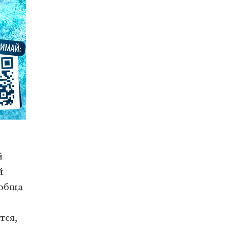
й
й
ообща
тся,