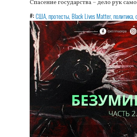
Спасение государства – дело рук само
#
США
протесты
Black Lives Matter
политика