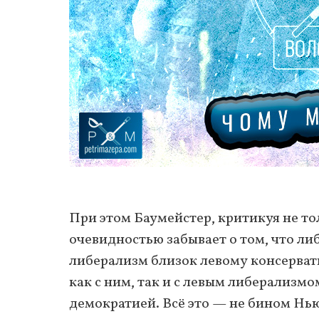
При этом Баумейстер, критикуя не то
очевидностью забывает о том, что ли
либерализм близок левому консервати
как с ним, так и с левым либерализм
демократией. Всё это — не бином Нью