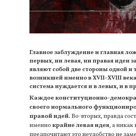
Главное заблуждение и главная лож
первых, ни левaя, ни правая идеи 
являют собой две стороны одной и
возникшей именно в XVII–XVIII века
система нуждается и в левых, и в п
Каждое конституционно-демократ
своего нормального функциониро
правой идей.
Во-вторых, правда сост
именно
крайне левая идея
, а никак
предпочитают это неудобство не заме