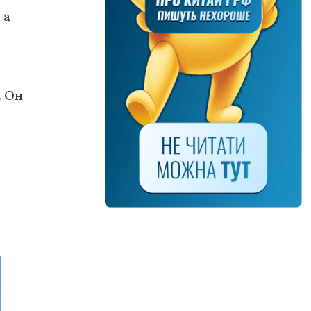
 а
. Он