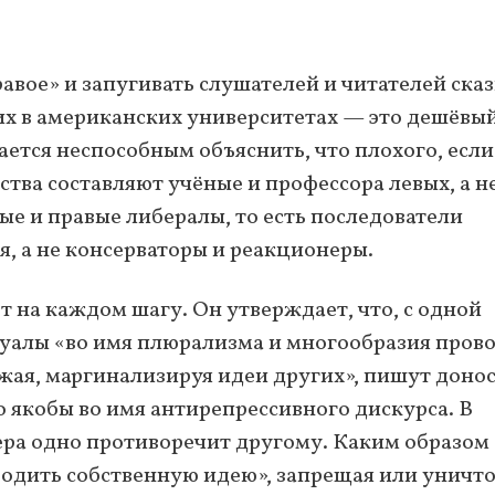
равое» и запугивать слушателей и читателей ска
ших в американских университетах — это дешёвы
ается неспособным объяснить, что плохого, если
тва составляют учёные и профессора левых, а н
ые и правые либералы, то есть последователи
, а не консерваторы и реакционеры.
т на каждом шагу. Он утверждает, что, с одной
уалы «во имя плюрализма и многообразия пров
жая, маргинализируя идеи других», пишут доно
о якобы во имя антирепрессивного дискурса. В
ра одно противоречит другому. Каким образом
одить собственную идею», запрещая или уничт