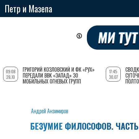
Петр и Мазепа
Перейти
к
основному
содержанию
ГРИГОРИЙ КОЗЛОВСКИЙ И ФК «РУХ»
СВОДК
09:08
17:45
ПЕРЕДАЛИ ВВК «ЗАПАД» 30
СУТОЧ
28.10
30.07
МОБИЛЬНЫХ ОГНЕВЫХ ГРУПП
ПОЛТО
Андрей Анзимиров
БЕЗУМИЕ ФИЛОСОФОВ. ЧАСТЬ