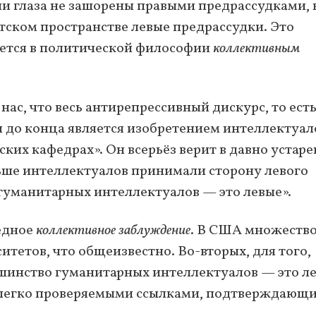
ли глаза не зашорены правыми предрассудками, 
тском пространстве левые предрассудки. Это
уется в политической философии
коллективным
нас, что весь антирепрессивный дискурс, то ест
 и до конца является изобретением интеллектуал
ких кафедрах». Он всерьёз верит в давно устар
ольше интеллектуалов принимали сторону левого
 гуманитарных интеллектуалов — это левые».
редное
коллективное заблуждение
. В США множеств
тетов, что общеизвестно. Во-вторых, для того,
ьшинство гуманитарных интеллектуалов — это ле
 легко проверяемыми ссылками, подтверждающ