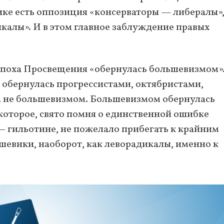
ике есть оппозиция «консерваторы — либералы»,
калы». И в этом главное заблуждение правых
у эпоха Просвещения «обернулась большевизмом»
 обернулась прогрессистами, октябристами,
а не большевизмом. Большевизмом обернулась
которое, свято помня о единственной ошибке
 гильотине, не пожелало прибегать к крайним
шевики, наоборот, как леворадикалы, именно к