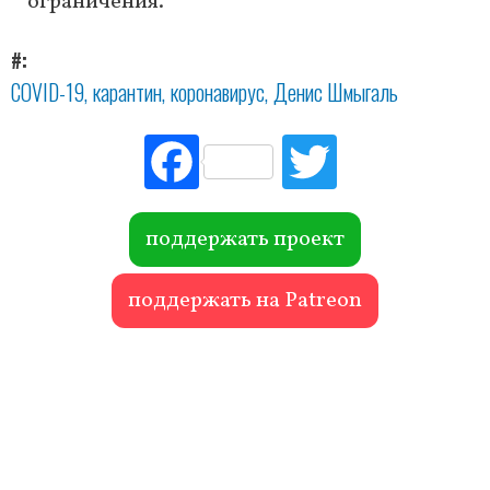
ограничения.
#
COVID-19
карантин
коронавирус
Денис Шмыгаль
Fac
Tw
ebo
itte
ok
r
поддержать проект
поддержать на Patreon