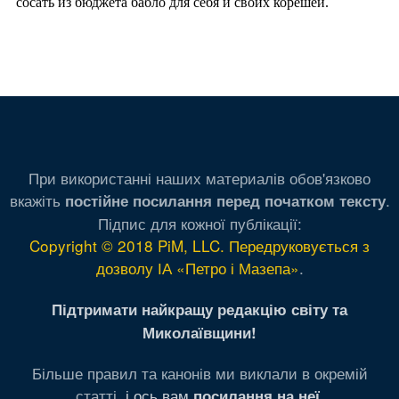
При використанні наших материалів обов'язково
вкажіть
.
постійне посилання перед початком тексту
Підпис для кожної публікації:
Copyright © 2018 PiM, LLC. Передруковується з
дозволу ІА «Петро і Мазепа»
.
Підтримати найкращу редакцію світу та
Миколаївщини!
Більше правил та канонів ми виклали в окремій
статті,
і ось вам
.
посилання на неї