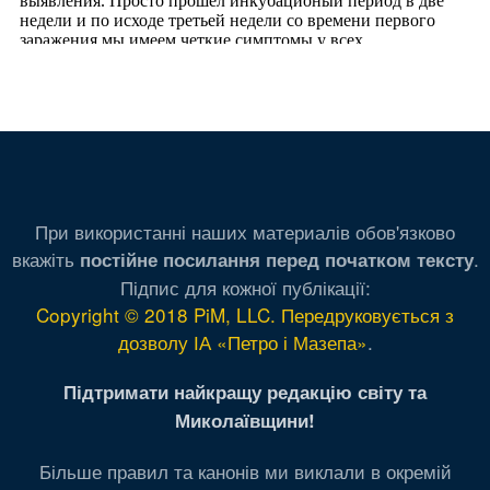
При використанні наших материалів обов'язково
вкажіть
.
постійне посилання перед початком тексту
Підпис для кожної публікації:
Copyright © 2018 PiM, LLC. Передруковується з
дозволу ІА «Петро і Мазепа»
.
Підтримати найкращу редакцію світу та
Миколаївщини!
Більше правил та канонів ми виклали в окремій