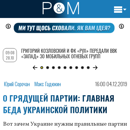
Основн
Перейти
навигац
к
основному
содержанию
ГРИГОРИЙ КОЗЛОВСКИЙ И ФК «РУХ» ПЕРЕДАЛИ ВВК
09:08
«ЗАПАД» 30 МОБИЛЬНЫХ ОГНЕВЫХ ГРУПП
28.10
Юрий Сорочан
Макс Гадюкин
16:00 04.12.2019
О ГРЯДУЩЕЙ ПАРТИИ: ГЛАВНАЯ
БЕДА УКРАИНСКОЙ ПОЛИТИКИ
Вот зачем Украине нужны правильные партии