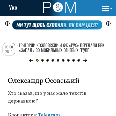
Укр
Основн
Перейти
навигац
к
основному
содержанию
ГРИГОРИЙ КОЗЛОВСКИЙ И ФК «РУХ» ПЕРЕДАЛИ ВВК
09:08
«ЗАПАД» 30 МОБИЛЬНЫХ ОГНЕВЫХ ГРУПП
28.10
Олександр Осовський
Хто сказав, що у нас мало текстів
державною?
Блог автора:
Telegram