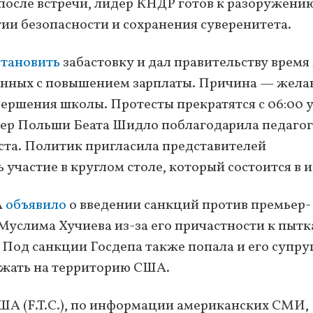
осле встречи, лидер КНДР готов к разоружени
тии безопасности и сохранения суверенитета.
тановить
забастовку и дал правительству время
занных с повышением зарплаты. Причина — жела
ершения школы. Протесты прекратятся с 06:00 
мьер Польши Беата Шидло поблагодарила педагог
та. Политик пригласила представителей
участие в круглом столе, который состоится в 
А
объявило
о введении санкций против премьер-
услима Хучиева из-за его причастности к пытк
 Под санкции Госдепа также попала и его супру
зжать на территорию США.
ША (F.T.C.), по информации американских СМИ,