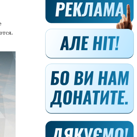
е
ются.