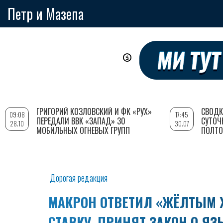
Петр и Мазепа
Перейти
к
основному
содержанию
ГРИГОРИЙ КОЗЛОВСКИЙ И ФК «РУХ»
СВОДК
09:08
17:45
ПЕРЕДАЛИ ВВК «ЗАПАД» 30
СУТОЧ
28.10
30.07
МОБИЛЬНЫХ ОГНЕВЫХ ГРУПП
ПОЛТО
Дорогая редакция
МАКРОН ОТВЕТИЛ «ЖЁЛТЫМ 
СТАВКУ, ПРИНЯТ ЗАКОН О Я