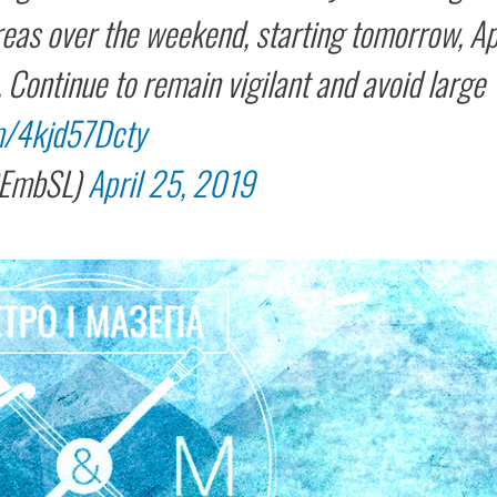
reas over the weekend, starting tomorrow, Ap
 Continue to remain vigilant and avoid large
om/4kjd57Dcty
SEmbSL)
April 25, 2019