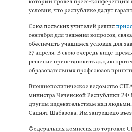
который провёл пресс-конференцию п
условии, что республике дадут гаран
Союз польских учителей решил
приос
сентября для решения вопросов, свя
обеспечить учащимся условия для зав
27 апреля. В свою очередь вице-пре
решение приостановить акцию протес
образовательных профсоюзов принять 
Внешнеполитическое ведомство СШ
министра Чеченской Республики РФ М
другим издевательствам над людьми.
Сапият Шабазова. Им запрещено въе
Федеральная комиссия по торговле С