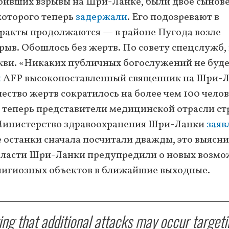
оивших взрывы на Шри-Ланке, были двое сынов
оторого теперь
задержали
. Его подозревают в
ракты продолжаются — в районе Пугода возле
рыв. Обошлось без жертв. По совету спецслужб, 
ркви. «Никаких публичных богослужений не буде
л
AFP высокопоставленный священник на Шри-Л
ство жертв сократилось на более чем 100 челов
, теперь представители медицинской отрасли с
. Министерство здравоохранения Шри-Ланки
заяв
 останки сначала посчитали дважды, это выясн
Власти Шри-Ланки предупредили о новых возм
елигиозных объектов в ближайшие выходные.
ing that additional attacks may occur target