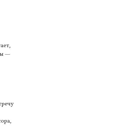
ает,
мы —
тречу
сора,