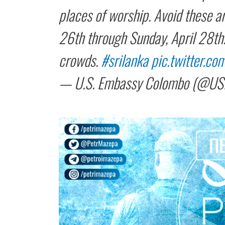
places of worship. Avoid these a
26th through Sunday, April 28th.
crowds.
#srilanka
pic.twitter.c
— U.S. Embassy Colombo (@U