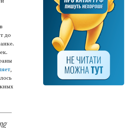
ей
в
т до
анке.
ек.
траны
ляет
,
илось
ожных
ing