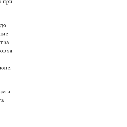
ю при
 до
ние
утра
ов за
июне.
ам и
га