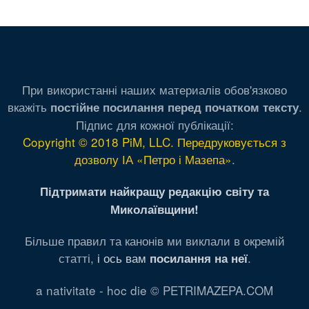
При використанні наших материалів обов'язково
вкажіть
.
постійне посилання перед початком тексту
Підпис для кожної публікації:
Copyright © 2018 PiM, LLC. Передруковується з
дозволу ІА «Петро і Мазепа»
.
Підтримати найкращу редакцію світу та
Миколаївщини!
Більше правил та канонів ми виклали в окремій
статті,
і ось вам
.
посилання на неї
a nativitate - hoc die © PETRIMAZEPA.COM