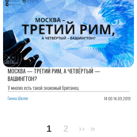
МОСКВА — ТРЕТИЙ РИМ, А ЧЕТВЁРТЫЙ —
ВАШИНГТОН?
У многих есть такой знакомый британец
Ганна Шеляг
14:00 14.09.2019
Нумерация
Текущая
1
Page
2
Следующая
››
Последня
»
страниц