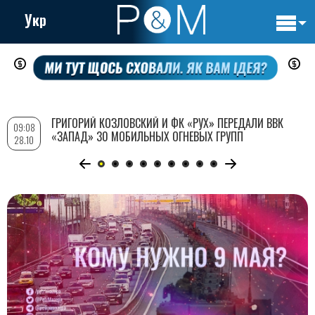
Укр
Основн
Перейти
навигац
к
основному
содержанию
ГРИГОРИЙ КОЗЛОВСКИЙ И ФК «РУХ» ПЕРЕДАЛИ ВВК
09:08
«ЗАПАД» 30 МОБИЛЬНЫХ ОГНЕВЫХ ГРУПП
28.10