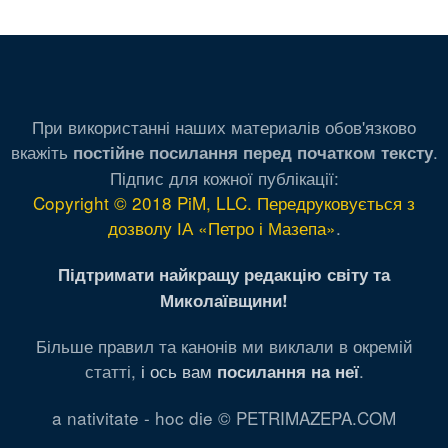
страница
страница
страница
При використанні наших материалів обов'язково
вкажіть
.
постійне посилання перед початком тексту
Підпис для кожної публікації:
Copyright © 2018 PiM, LLC. Передруковується з
дозволу ІА «Петро і Мазепа»
.
Підтримати найкращу редакцію світу та
Миколаївщини!
Більше правил та канонів ми виклали в окремій
статті,
і ось вам
.
посилання на неї
a nativitate - hoc die © PETRIMAZEPA.COM