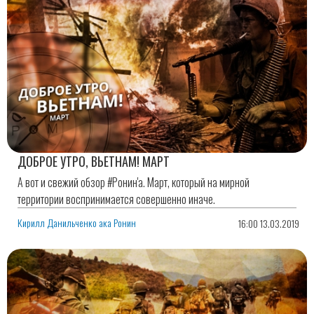
ДОБРОЕ УТРО, ВЬЕТНАМ! МАРТ
А вот и свежий обзор #Ронин'а. Март, который на мирной
территории воспринимается совершенно иначе.
Кирилл Данильченко ака Ронин
16:00 13.03.2019