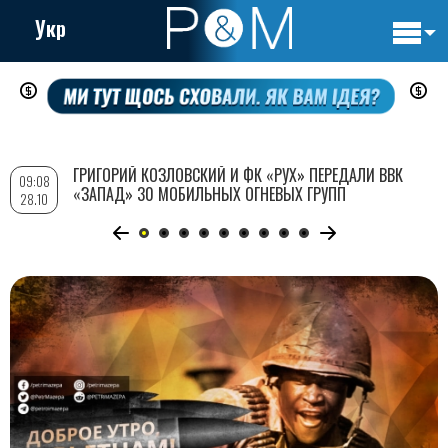
Укр
Основн
Перейти
навигац
к
основному
содержанию
ГРИГОРИЙ КОЗЛОВСКИЙ И ФК «РУХ» ПЕРЕДАЛИ ВВК
09:08
«ЗАПАД» 30 МОБИЛЬНЫХ ОГНЕВЫХ ГРУПП
28.10