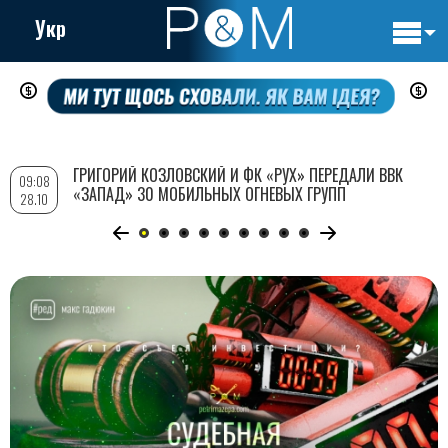
Укр
Основн
Перейти
навигац
к
основному
содержанию
ГРИГОРИЙ КОЗЛОВСКИЙ И ФК «РУХ» ПЕРЕДАЛИ ВВК
09:08
«ЗАПАД» 30 МОБИЛЬНЫХ ОГНЕВЫХ ГРУПП
28.10