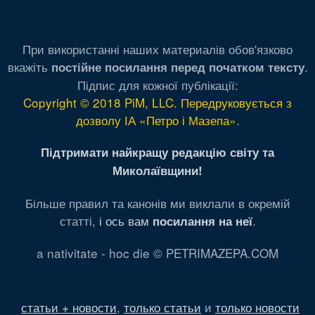
При використанні наших материалів обов'язково
вкажіть
.
постійне посилання перед початком тексту
Підпис для кожної публікації:
Copyright © 2018 PiM, LLC. Передруковується з
дозволу ІА «Петро і Мазепа»
.
Підтримати найкращу редакцію світу та
Миколаївщини!
Більше правил та канонів ми виклали в окремій
статті,
і ось вам
.
посилання на неї
a nativitate - hoc die © PETRIMAZEPA.COM
статьи + новости
,
только статьи
и
только новости