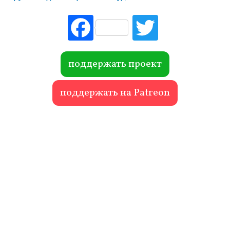
Fac
Tw
ebo
itte
ok
r
поддержать проект
поддержать на Patreon