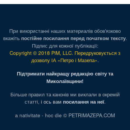
При використанні наших материалів обов'язково
вкажіть
.
постійне посилання перед початком тексту
Підпис для кожної публікації:
Copyright © 2018 PiM, LLC. Передруковується з
дозволу ІА «Петро і Мазепа»
.
Підтримати найкращу редакцію світу та
Миколаївщини!
Більше правил та канонів ми виклали в окремій
статті,
і ось вам
.
посилання на неї
a nativitate - hoc die © PETRIMAZEPA.COM