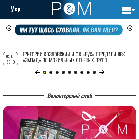
Укр
Основн
Перейти
навигац
к
основному
содержанию
ГРИГОРИЙ КОЗЛОВСКИЙ И ФК «РУХ» ПЕРЕДАЛИ ВВК
09:08
«ЗАПАД» 30 МОБИЛЬНЫХ ОГНЕВЫХ ГРУПП
28.10
Волонтерский штаб