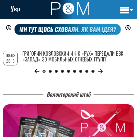
Укр
Основн
Перейти
навигац
к
основному
содержанию
ГРИГОРИЙ КОЗЛОВСКИЙ И ФК «РУХ» ПЕРЕДАЛИ ВВК
09:08
«ЗАПАД» 30 МОБИЛЬНЫХ ОГНЕВЫХ ГРУПП
28.10
Волонтерский штаб