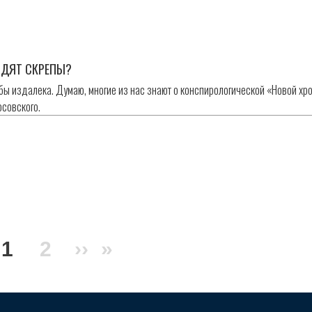
ОДЯТ СКРЕПЫ?
бы издалека. Думаю, многие из нас знают о конспирологической «Новой хро
осовского.
н
Поточна
1
Сторінка
2
Наступна
››
Остання
»
сторінка
сторінка
сторінка