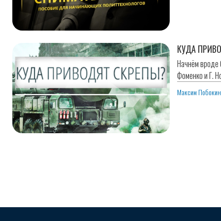
КУДА ПРИВ
Начнём вроде 
Фоменко и Г. Н
Максим Побоки
Розбивка
на
сторінки