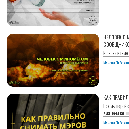
ЧЕЛОВЕК С 
СООБЩНИК
И снова к теме
Максим Побоки
КАК ПРАВИ
Все мы порой 
для начинающ
Максим Побоки