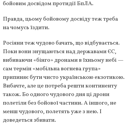
бойовим досвідом протидії БпЛА.
Правда, цьому бойовому досвіду теж треба
на чомусь їздити.
Росіяни теж чудово бачать, що відбувається.
Поки вони знущаються над державами ЄС,
вибиваючи «бінго» дронами в їхньому небі —
сам термін «мобільна вогнева група»
припиняє бути чисто українською екзотикою.
Вибачте, але це потреба решти континенту
також. Бо одного чудового дня ці дрони
полетіли без бойової частини. А іншого, не
менш чудового, полетять уже з нею. І
доведеться збивати.