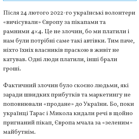
Після 24 лютого 2022-го українські волонтери
«вичісували» Європу за пікапами та
рамними 4×4. Це не злочин, бо ми платили і
нам були потрібні саме такі автівки. Тим паче,
ніхто їхніх власників праскою в живіт не
катував. Одні люди платили, інші брали
гроші.
Фактичний злочин було скоєно людьми, які
заради швидких прибутків та маркетингу не
поповнювали «продане» до України. Бо, поки
українці Тарас і Микола кидали речі в щойно
пригнаний пікап, Європа мчала за «зеленим»
майбутнім.