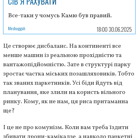
СІВ Я РАХУВАТИ
Все-таки у чомусь Камю був правий.
Meshuggah
18:00 30.06.2025
Це створює дисбаланс. На континенті все
менше машин із реальною прохідністю та
вантажопідйомністю. Зате в структурі парку
зростає частка міських позашляховиків. Тобто
так званих паркетників. Усі біди йдуть від
планування, яке злили на користь вільного
ринку. Кому, як не нам, ця риса притаманна
ще?
І це не про комунізм. Коли вам треба їздити
збивати дрони-камікадзе, а навколо паркетні