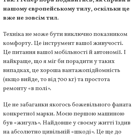
так. І тепер пора подивитись, як справи в
нашому європейському тилу, оскільки це
вже не зовсім тил.
Техніка не може бути виключно показником
комфорту. Це інструмент вашої живучості.
Це питання вашої мобільності й автономії. І
найкраще, що я міг би порадити у таких
випадках, це хороша вантажопідйомність
(якщо вийде, то від 700 кг) та простота
ремонту «в полі».
Це не забаганки якогось божевільного фаната
конкретної марки. Моєю першою машиною
був «жигуль». Найдовше у своєму житті їздив
на абсолютно цивільній «шкоді». Це ще до