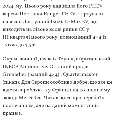
2024-му. Цього року надійшла його PHEV-
версія. Поставки Ranger PHEV стартували
навесні. Доступний Isuzu D-Max EV, що
виходить на лівокермові ринки ЄС у
III кварталі цього року: повноцінний 4×4 із
тягою до 3,5 т.
Окрім звичної для всіх Toyota, є британський
INEOS Automotive. Останній продає
Grenadier (рамний 4×4) і Quartermaster
(пікап). Для Європи особливо добре, що все це
щастя виробляють у Франції на колишньому
заводі Mercedes. Читав щось про перебої з
постачанням, але на даний момент лінія
працює.