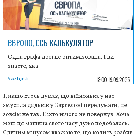
ЄВРОПО, ОСЬ КАЛЬКУЛЯТОР
Одна графа досі не оптимізована. І ви
знаєте, яка.
Макс Гадюкін
18:00 19.09.2025
І, якщо хтось думав, що війнонька у нас
змусила дядьків у Барселоні передумати, це
зовсім не так. Ніхто нічого не повернув. Хоча
мені ця машина свого часу дуже подобалась.
Єдиним мінусом вважаю те, що колись розбив