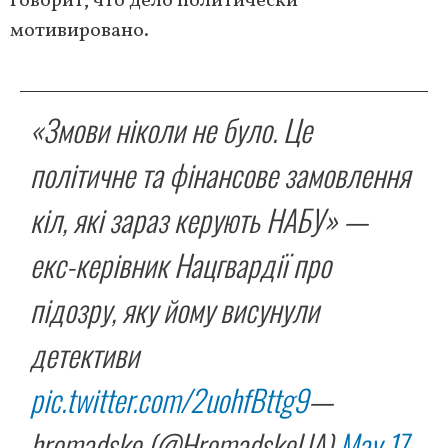
говорит, что дело политически
мотивировано.
«Змови ніколи не було. Це
політичне та фінансове замовлення
кіл, які зараз керують НАБУ» —
екс-керівник Нацгвардії про
підозру, яку йому висунули
детективи
pic.twitter.com/2uohfBttg9
—
hromadske (@HromadskeUA)
May 17,