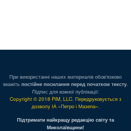
При використанні наших материалів обов'язково
вкажіть
.
постійне посилання перед початком тексту
Підпис для кожної публікації:
Copyright © 2018 PiM, LLC. Передруковується з
дозволу ІА «Петро і Мазепа»
.
Підтримати найкращу редакцію світу та
Миколаївщини!