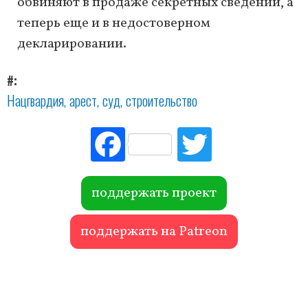
обвиняют в продаже секретных сведений, а
теперь еще и в недостоверном
декларировании.
#
Нацгвардия
арест
суд
строительство
Fac
Tw
ebo
itte
ok
r
поддержать проект
поддержать на Patreon