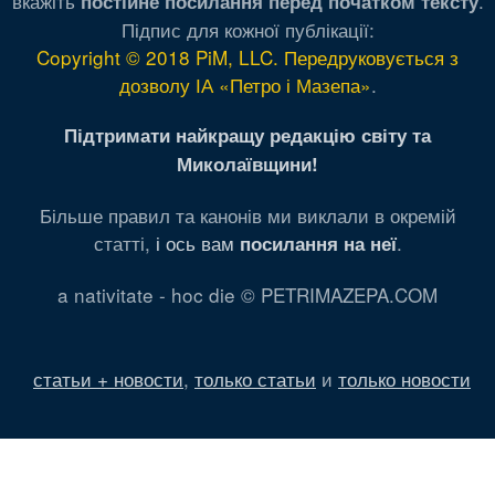
вкажіть
.
постійне посилання перед початком тексту
Підпис для кожної публікації:
Copyright © 2018 PiM, LLC. Передруковується з
дозволу ІА «Петро і Мазепа»
.
Підтримати найкращу редакцію світу та
Миколаївщини!
Більше правил та канонів ми виклали в окремій
статті,
і ось вам
.
посилання на неї
a nativitate - hoc die © PETRIMAZEPA.COM
статьи + новости
,
только статьи
и
только новости