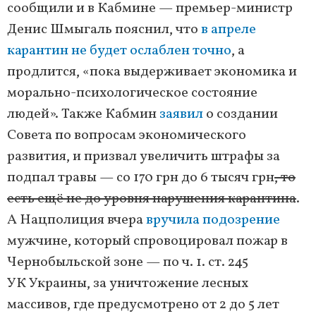
сообщили и в Кабмине — премьер-министр
Денис Шмыгаль пояснил, что
в апреле
карантин не будет ослаблен точно
, а
продлится, «пока выдерживает экономика и
морально-психологическое состояние
людей». Также Кабмин
заявил
о создании
Совета по вопросам экономического
развития, и призвал увеличить штрафы за
подпал травы — со 170 грн до 6 тысяч грн
, то
есть ещё не до уровня нарушения карантина
.
А Нацполиция вчера
вручила подозрение
мужчине, который спровоцировал пожар в
Чернобыльской зоне — по ч. 1. ст. 245
УК Украины, за уничтожение лесных
массивов, где предусмотрено от 2 до 5 лет