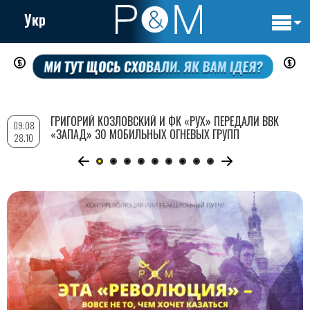
Укр
Основн
Перейти
навигац
к
основному
содержанию
ГРИГОРИЙ КОЗЛОВСКИЙ И ФК «РУХ» ПЕРЕДАЛИ ВВК
09:08
«ЗАПАД» 30 МОБИЛЬНЫХ ОГНЕВЫХ ГРУПП
28.10