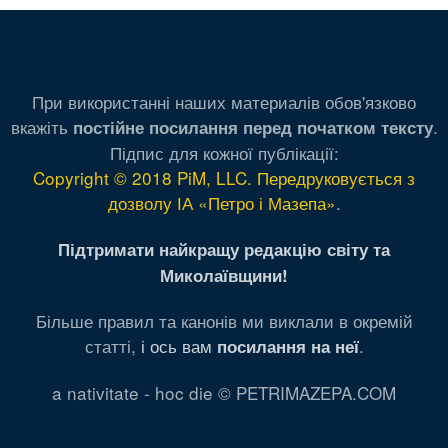
При використанні наших материалів обов'язково
вкажіть
.
постійне посилання перед початком тексту
Підпис для кожної публікації:
Copyright © 2018 PiM, LLC. Передруковується з
дозволу ІА «Петро і Мазепа»
.
Підтримати найкращу редакцію світу та
Миколаївщини!
Більше правил та канонів ми виклали в окремій
статті,
і ось вам
.
посилання на неї
a nativitate - hoc die © PETRIMAZEPA.COM