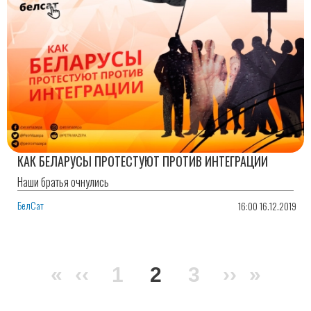
КАК БЕЛАРУСЫ ПРОТЕСТУЮТ ПРОТИВ ИНТЕГРАЦИИ
Наши братья очнулись
БелСат
16:00 16.12.2019
Нумерация
Первая
«
Предыдущая
‹‹
Page
1
Текущая
2
Page
3
Следую
››
Посл
»
страниц
страница
страница
страница
страниц
стран