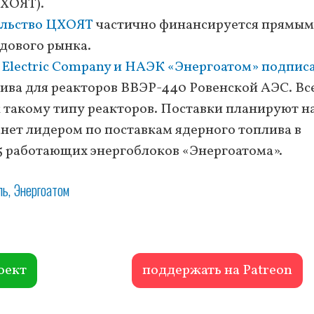
ЦХОЯТ).
ельство ЦХОЯТ
частично финансируется прямы
дового рынка.
 Electric Company и НАЭК «Энергоатом» подпис
ива для реакторов ВВЭР-440 Ровенской АЭС. Вс
к такому типу реакторов. Поставки планируют н
танет лидером по поставкам ядерного топлива в
15 работающих энергоблоков «Энергоатома».
ль
Энергоатом
оект
поддержать на Patreon