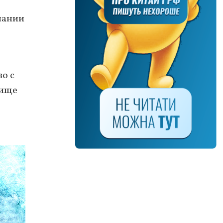
пании
о с
лище