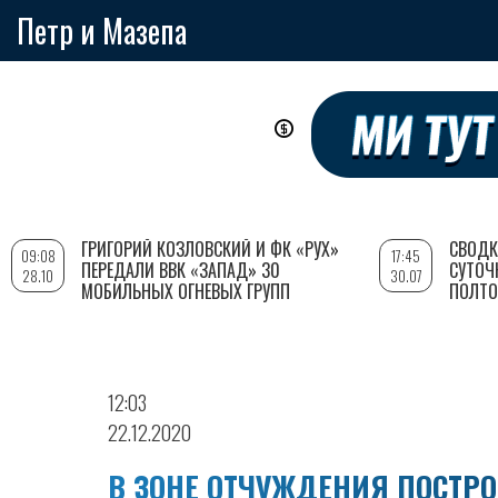
Петр и Мазепа
Перейти
к
основному
содержанию
ГРИГОРИЙ КОЗЛОВСКИЙ И ФК «РУХ»
СВОДК
09:08
17:45
ПЕРЕДАЛИ ВВК «ЗАПАД» 30
СУТОЧ
28.10
30.07
МОБИЛЬНЫХ ОГНЕВЫХ ГРУПП
ПОЛТО
12:03
22.12.2020
В ЗОНЕ ОТЧУЖДЕНИЯ ПОСТР