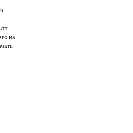
ми
али
его на
ачать