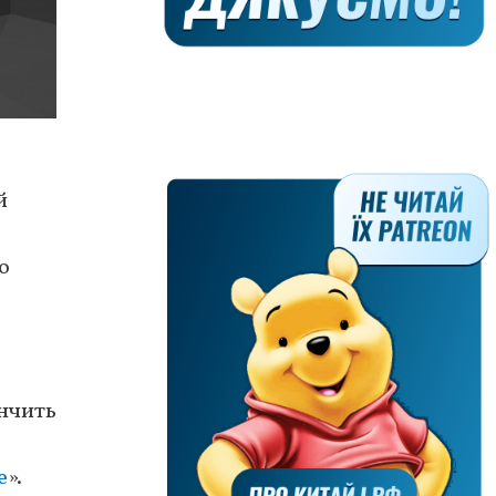
й
о
ончить
е
».