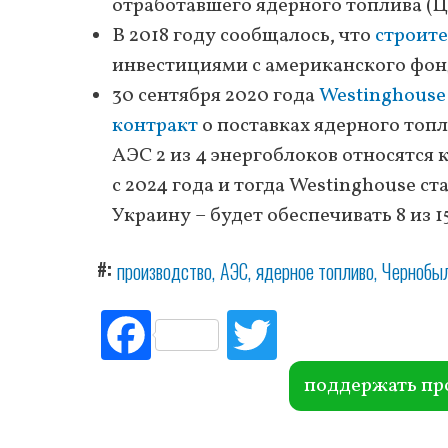
отработавшего ядерного топлива (
В 2018 году сообщалось, что
строит
инвестициями с американского фон
30 сентября 2020 года
Westinghouse
контракт
о поставках ядерного топл
АЭС 2 из 4 энергоблоков относятся 
с 2024 года и тогда Westinghouse с
Украину – будет обеспечивать 8 из 
#
производство
АЭС
ядерное топливо
Чернобы
Fac
Tw
ebo
itte
ok
r
поддержать пр