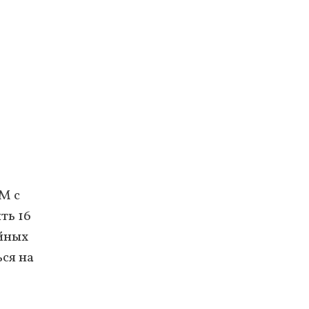
M с
ть 16
ойных
ся на