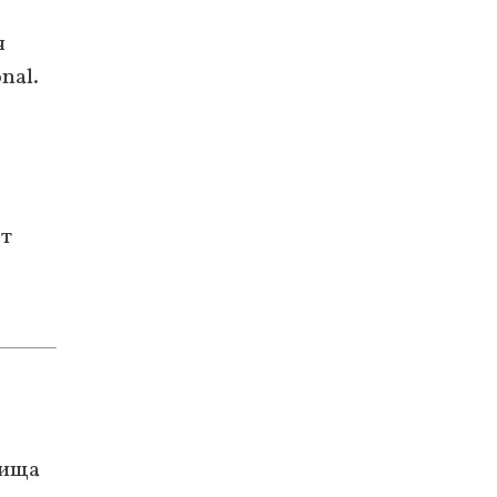
я
nal.
от
лища