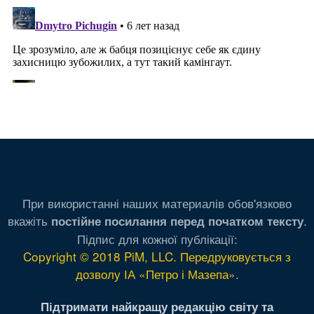
При використанні наших материалів обов'язково
вкажіть
.
постійне посилання перед початком тексту
Підпис для кожної публікації:
Copyright © 2018 PiM, LLC. Передруковується з
дозволу ІА «Петро і Мазепа»
.
Підтримати найкращу редакцію світу та