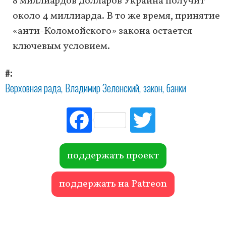
8 миллиардов долларов Украина получит
около 4 миллиарда. В то же время, принятие
«анти-Коломойского» закона остается
ключевым условием.
#
Верховная рада
Владимир Зеленский
закон
банки
Fac
Tw
ebo
itte
ok
r
поддержать проект
поддержать на Patreon