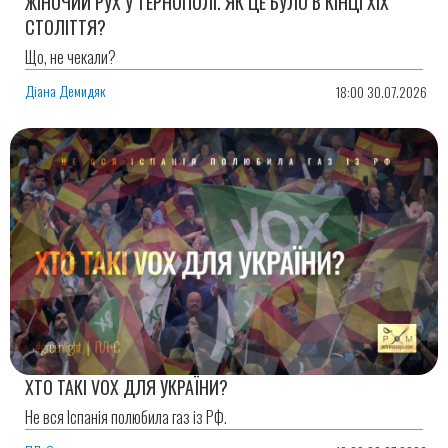
ЖІНОЧИЙ РУХ У ТЕРНОПОЛІ. ЯК ЦЕ БУЛО В КІНЦІ ХІХ
СТОЛІТТЯ?
Що, не чекали?
Діана Демидяк
18:00 30.07.2026
ХТО ТАКІ VOX ДЛЯ УКРАЇНИ?
Не вся Іспанія полюбила газ із РФ.