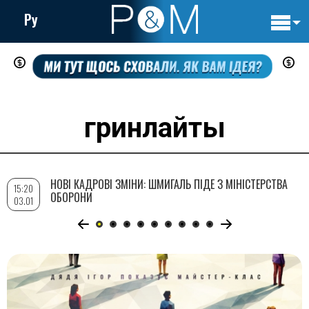
Ру
Основн
Перейти
навигац
до
основного
вмісту
гринлайты
НОВІ КАДРОВІ ЗМІНИ: ШМИГАЛЬ ПІДЕ З МІНІСТЕРСТВА
15:20
ОБОРОНИ
03.01