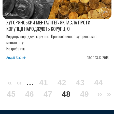
ХУТОРЯНСЬКИЙ МЕНТАЛІТЕТ: ЯК ГАСЛА ПРОТИ
КОРУПЦІЇ НАРОДЖУЮТЬ КОРУПЦІЮ
Корупція породжує корупцію. Про особливості хуторянського
менталітету.
Не треба так
Андрій Сабініч
18:00 13.12.2018
Розбивка
Перша
«
Попередня
‹‹
…
Сторінка
41
Сторінка
42
Сторінка
43
Стор
44
на
сторінки
Сторінка
45
сторінка
сторінка
Сторінка
46
Сторінка
47
Поточна
48
Сторінка
49
Нас
››
О
»
сторінка
стор
с