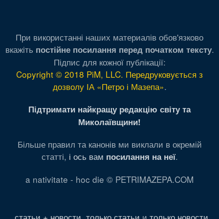
При використанні наших материалів обов'язково
вкажіть
.
постійне посилання перед початком тексту
Підпис для кожної публікації:
Copyright © 2018 PiM, LLC. Передруковується з
дозволу ІА «Петро і Мазепа»
.
Підтримати найкращу редакцію світу та
Миколаївщини!
Більше правил та канонів ми виклали в окремій
статті,
і ось вам
.
посилання на неї
a nativitate - hoc die © PETRIMAZEPA.COM
статьи + новости
,
только статьи
и
только новости