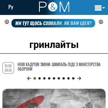
Ру
Основн
Перейти
навигац
до
основного
вмісту
гринлайты
НОВІ КАДРОВІ ЗМІНИ: ШМИГАЛЬ ПІДЕ З МІНІСТЕРСТВА
15:20
ОБОРОНИ
03.01