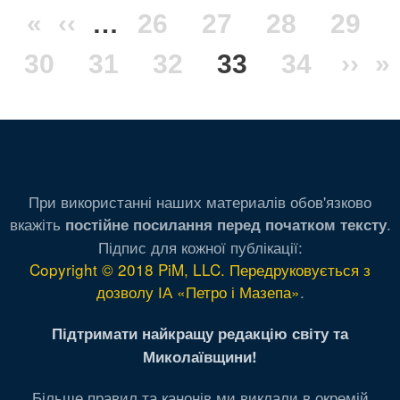
Розбивка
Перша
«
Попередня
‹‹
…
Сторінка
26
Сторінка
27
Сторінка
28
Стор
29
на
сторінки
Сторінка
30
сторінка
сторінка
Сторінка
31
Сторінка
32
Поточна
33
Сторінка
34
Нас
››
О
»
сторінка
стор
с
При використанні наших материалів обов'язково
вкажіть
.
постійне посилання перед початком тексту
Підпис для кожної публікації:
Copyright © 2018 PiM, LLC. Передруковується з
дозволу ІА «Петро і Мазепа»
.
Підтримати найкращу редакцію світу та
Миколаївщини!
Більше правил та канонів ми виклали в окремій