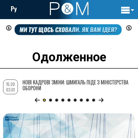
Ру
Основн
Перейти
навигац
до
основного
вмісту
Одолженное
НОВІ КАДРОВІ ЗМІНИ: ШМИГАЛЬ ПІДЕ З МІНІСТЕРСТВА
15:20
ОБОРОНИ
03.01