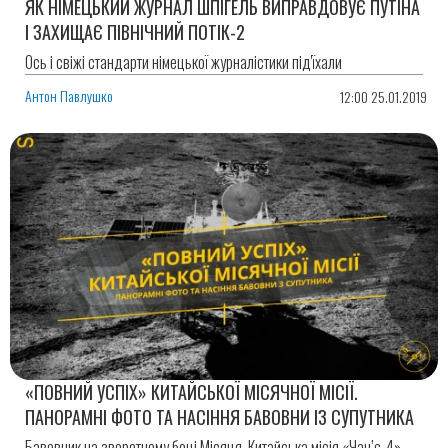
ЯК НІМЕЦЬКИЙ ЖУРНАЛ ШПІГЕЛЬ ВИПРАВДОВУЄ ПУТІНА
І ЗАХИЩАЄ ПІВНІЧНИЙ ПОТІК-2
Ось і свіжі стандарти німецької журналістики під'їхали
Антон Павлушко
12:00 25.01.2019
«ПОВНИЙ УСПІХ» КИТАЙСЬКОЇ МІСЯЧНОЇ МІСІЇ.
ПАНОРАМНІ ФОТО ТА НАСІННЯ БАВОВНИ ІЗ СУПУТНИКА
Бавовник на зворотному боці Місяця. Китайська місія «Чан’є-4».