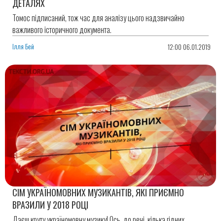
ДЕТАЛЯХ
Томос підписаний, тож час для аналізу цього надзвичайно
важливого історичного документа.
Ілля Бей
12:00 06.01.2019
СІМ УКРАЇНОМОВНИХ МУЗИКАНТІВ, ЯКІ ПРИЄМНО
ВРАЗИЛИ У 2018 РОЦІ
Даєш круту україномовну музику! Ось, до речі, кілька гідних