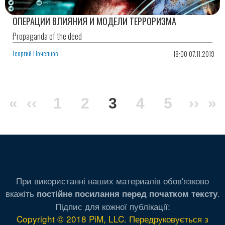
ОПЕРАЦИИ ВЛИЯНИЯ И МОДЕЛИ ТЕРРОРИЗМА
Propaganda of the deed
Георгий Почепцов
18:00 07.11.2019
Нумерация
Первая
«
Предыдущая
‹‹
Page
1
Page
2
Текущая
3
Page
4
Page
5
Сле
››
П
»
страниц
страница
страница
страница
стра
ст
При використанні наших материалів обов'язково
вкажіть
.
постійне посилання перед початком тексту
Підпис для кожної публікації:
Copyright © 2018 PiM, LLC. Передруковується з