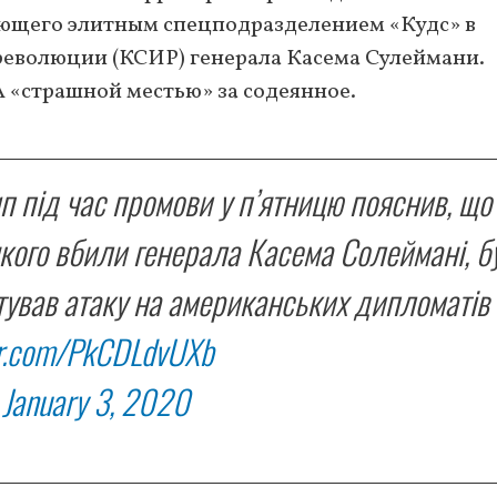
ющего элитным спецподразделением «Кудс» в
революции (КСИР) генерала Касема Сулеймани.
 «страшной местью» за содеянное.
під час промови у п’ятницю пояснив, що
 якого вбили генерала Касема Солеймані, б
тував атаку на американських дипломатів 
ter.com/PkCDLdvUXb
)
January 3, 2020