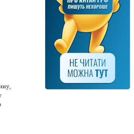
ину,
т
з