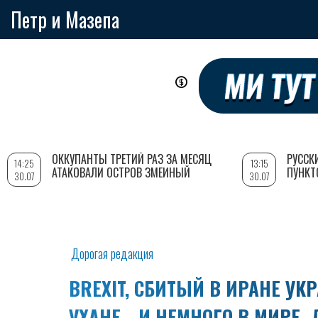
Петр и Мазепа
Перейти
к
основному
содержанию
ОККУПАНТЫ ТРЕТИЙ РАЗ ЗА МЕСЯЦ
РУССК
14:25
13:15
АТАКОВАЛИ ОСТРОВ ЗМЕИНЫЙ
ПУНКТ
30.07
30.07
Дорогая редакция
BREXIT, СБИТЫЙ В ИРАНЕ УК
УХАНЕ… И НЕМНОГО В МИРЕ.