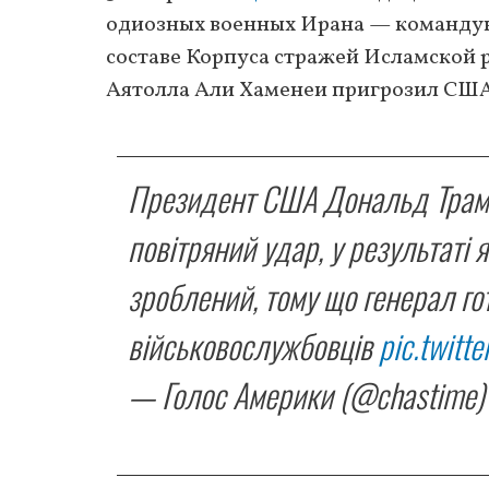
одиозных военных Ирана — команду
составе Корпуса стражей Исламской 
Аятолла Али Хаменеи пригрозил США
Президент США Дональд Трамп 
повітряний удар, у результаті
зроблений, тому що генерал го
військовослужбовців
pic.twit
— Голоc Амepики (@chastime