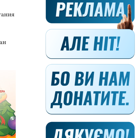
тания
ан