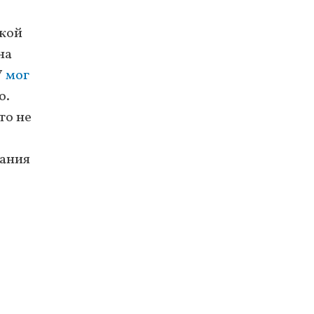
ской
на
У
мог
о.
то не
вания