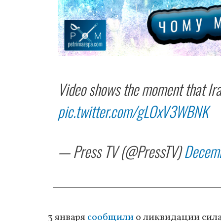
Video shows the moment that Ira
pic.twitter.com/gLOxV3WBNK
— Press TV (@PressTV)
Decemb
3 января
сообщили
о ликвидации сила