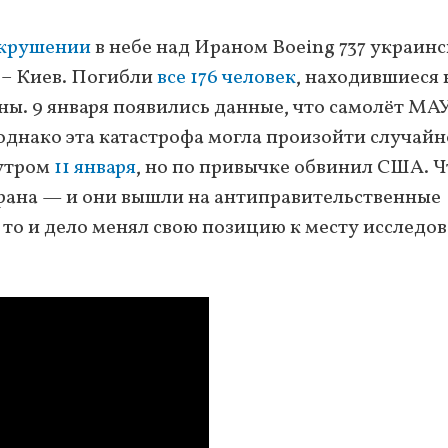
 крушении
в небе над Ираном Boeing 737 украин
 – Киев. Погибли
все 176 человек
, находившиеся 
ины. 9 января появились данные, что самолёт МА
однако эта катастрофа могла произойти случайн
 утром
11 января
, но по привычке обвинил США. Ч
рана — и они вышли на антиправительственные
то и дело менял свою позицию к месту исследо